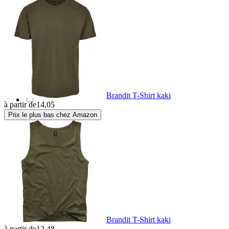
Neoprene (CR)
(1)
Nubuck
(1)
Nylon
(249)
Or
(2)
Brandit T-Shirt kaki
à partir de
14,05
Prix le plus bas chez Amazon
Plastique
(7208)
Polaires
(3)
Polyamide
(1314)
Polyester
(6130)
Brandit T-Shirt kaki
à partir de
12,48