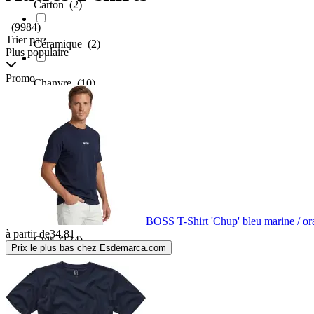
Carton
(2)
(9984)
Trier par:
Céramique
(2)
Plus populaire
Promo
Chanvre
(10)
Chêne
(1)
Cordura
(1)
Coton
(74837)
BOSS T-Shirt 'Chup' bleu marine / ora
à partir de
34,81
Cuir
(134)
Prix le plus bas chez Esdemarca.com
Daim
(4)