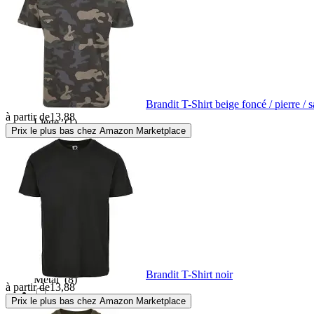
Kevlar
(17)
Laine
(413)
Laine mérinos
(2)
Brandit T-Shirt beige foncé / pierre / 
à partir de
13,88
Liège
(1)
Prix le plus bas chez Amazon Marketplace
Lin
(293)
Matériau composite
(1)
Matériau recyclé
(16)
Brandit T-Shirt noir
Métal
(8)
à partir de
13,88
Prix le plus bas chez Amazon Marketplace