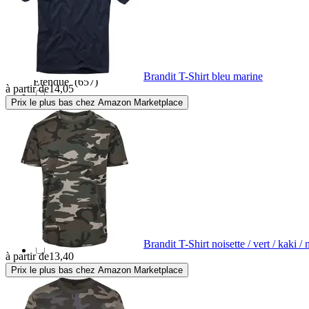
Elasthanne
(2769)
Engrener
(16)
Brandit T-Shirt bleu marine
Etendue
(657)
à partir de
14,05
Prix le plus bas chez Amazon Marketplace
Faux cuir
(18)
Fibre de bambou
(1)
Fibre de verre
(1)
Flanelle
(4)
Brandit T-Shirt noisette / vert / kaki / 
à partir de
13,40
Prix le plus bas chez Amazon Marketplace
Inox
(5)