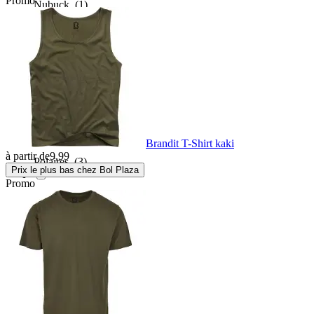
Promo
Nubuck
(1)
Nylon
(237)
Or
(3)
Plastique
(7376)
Brandit T-Shirt kaki
à partir de
9,99
Polaires
(3)
Prix le plus bas chez Bol Plaza
Promo
Polyamide
(1284)
Polyester
(6274)
Polyethylene
(1)