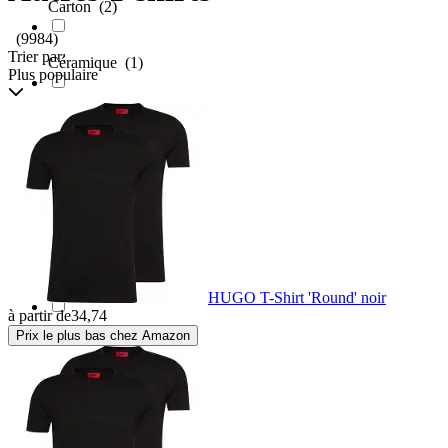
Carton
(2)
(9984)
Trier par:
Céramique
(1)
Plus populaire
Chanvre
(13)
Chêne
(1)
Cordura
(1)
Coton
(75484)
HUGO T-Shirt 'Round' noir
à partir de
34,74
Prix le plus bas chez Amazon
Cuir
(130)
Daim
(4)