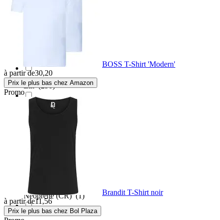
Laine
(424)
Laine mérinos
(2)
Liège
(1)
BOSS T-Shirt 'Modern'
à partir de
30,20
Prix le plus bas chez Amazon
Lin
(290)
Promo
Matériau composite
(1)
Matériau recyclé
(17)
Métal
(8)
Brandit T-Shirt noir
Neoprene (CR)
(1)
à partir de
11,56
Prix le plus bas chez Bol Plaza