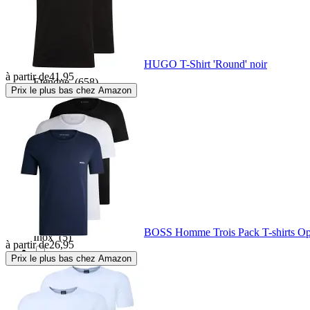
Elasthanne
(2862)
Engrener
(16)
HUGO T-Shirt 'Round' noir
à partir de
41,95
Etendue
(658)
Prix le plus bas chez Amazon
Faux cuir
(17)
Fibre de verre
(1)
Flanelle
(4)
BOSS Homme Trois Pack T-shirts Op
Inox
(5)
à partir de
26,95
Prix le plus bas chez Amazon
Kevlar
(17)